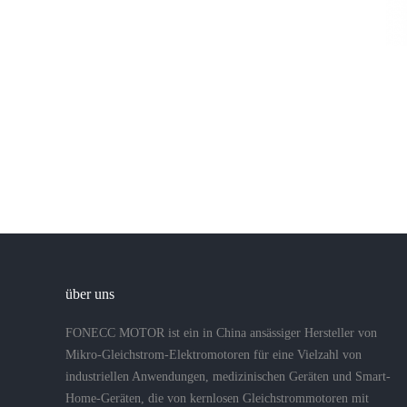
über uns
FONECC MOTOR ist ein in China ansässiger Hersteller von
Mikro-Gleichstrom-Elektromotoren für eine Vielzahl von
industriellen Anwendungen, medizinischen Geräten und Smart-
Home-Geräten, die von kernlosen Gleichstrommotoren mit