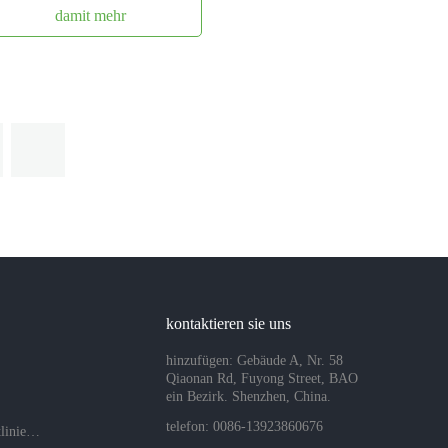
damit mehr
kontaktieren sie uns
hinzufügen: Gebäude A, Nr. 58
Qiaonan Rd, Fuyong Street, BAO
ein Bezirk. Shenzhen, China.
telefon: 0086-13923860676
Datenschutzrichtlinien des Unternehmens