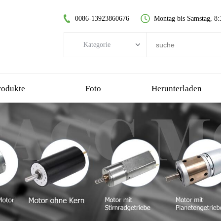
0086-13923860676
Montag bis Samstag, 8:
Kategorie
Kategorie
Bürstenloser DC-Motor
rodukte
Foto
Herunterladen
kernloser Gleichstrommotor
Stirnradgetriebemotor
gebürsteter Gleichstrommotor
kernloser bürstenloser Motor
Planetengetriebemotor
Kunststoff-Getriebemotor
Schneckengetriebemotor