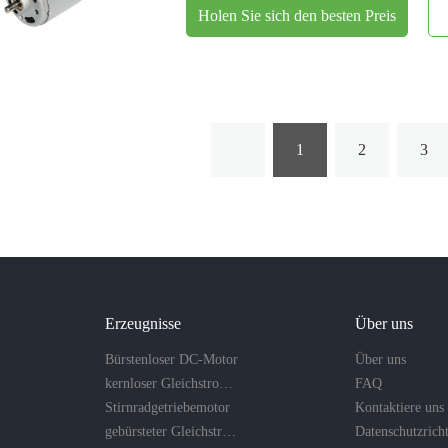
Holen Sie sich den besten Preis
1
2
3
Erzeugnisse
Über uns
Bürstenloser DC-Motor
Über uns
kernloser Gleichstrommotor
FAQ
Stirnradgetriebemotor
Kontaktiere uns
gebürsteter Gleichstrommotor