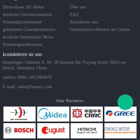
Bürstenloser DC-Motor
Über uns
kernloser Gleichstrommotor
FAQ
Stirnradgetriebemotor
Kontaktiere uns
gebürsteter Gleichstrommotor
Datenschutzrichtlinien des Unternehmens
kernloser bürstenloser Motor
Planetengetriebemotor
kontaktieren sie uns
hinzufügen: Gebäude A, Nr. 58 Qiaonan Rd, Fuyong Street, BAO ein
Bezirk. Shenzhen, China.
telefon: 0086-13923860676
E-mail:
sales@foneacc.com
Our Partners