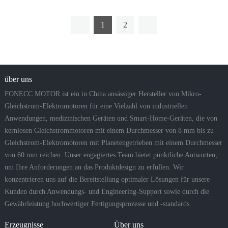
1
2
über uns
FONECC MOTOR ist ein in China ansässiger Hersteller von Mikro-
Gleichstrom-Elektromotoren für eine Vielzahl von industriellen
Anwendungen, medizinischen Geräten und Smart-Home-Geräten, die von
kernlosen Gleichstrommotoren mit einem Durchmesser von 8 mm bis zu
Gleichstrom-Elektromotoren mit Planetengetrieben mit einem Durchmesser
von 60 mm reichen. Unser engagiertes Team bietet pünktliche Antworten,
um Ihre Anforderungen an das Produktdesign zu erfüllen. Wir
konzentrieren uns auf die Bereitstellung optimaler Lösungen für unsere
Kunden durch Anwendungs- und Engineering-Support sowie durch die
Gewährleistung hochwertiger Fertigungsprozesse und -standards.
Erzeugnisse
Über uns