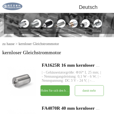
Deutsch
zu hause
>
kernloser Gleichstrommotor
kernloser Gleichstrommotor
FA1625R 16 mm kernloser Mikrobürsten-DC-Elektromotor
| - Gehäusestatorgröße: Φ16* L 25 mm; |
- Nennausgangsleistung: 0,1 W - 6 W; | -
Nennspannung: DC 3 V - 24 V; | -
Nenndrehmoment: bis zu 21 gf-cm; | -
Schaft : Φ1,5 mm, kundenspezifische
Holen Sie sich den besten Preis
damit mehr
Länge; | - Struktur: kernlose
Permanentmagnetwicklung | - MOQ:
FA4070R 40 mm kernloser Mikrobürsten-DC-Elektromotor