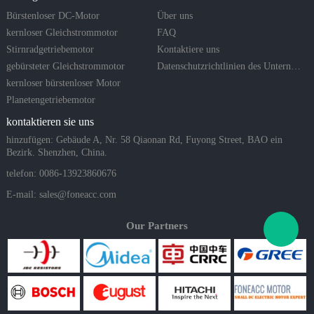
Bürstenloser DC-Motor
Über uns
kernloser Gleichstrommotor
FAQ
Stirnradgetriebemotor
Kontaktiere uns
gebürsteter Gleichstrommotor
Datenschutzrichtlinien des Unternehmens
kernloser bürstenloser Motor
Planetengetriebemotor
kontaktieren sie uns
hinzufügen: Gebäude A, Nr. 58 Qiaonan Rd, Fuyong Street, BAO ein
Bezirk. Shenzhen, China.
telefon: 0086-13923860676
E-mail:
sales@foneacc.com
Our Partners