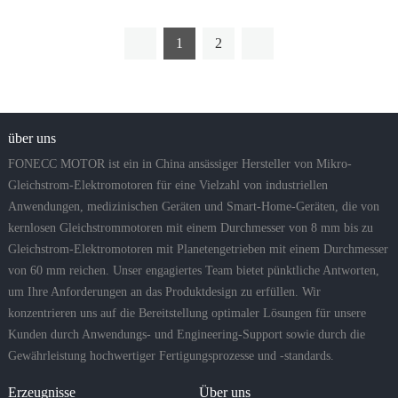
1
2
über uns
FONECC MOTOR ist ein in China ansässiger Hersteller von Mikro-
Gleichstrom-Elektromotoren für eine Vielzahl von industriellen
Anwendungen, medizinischen Geräten und Smart-Home-Geräten, die von
kernlosen Gleichstrommotoren mit einem Durchmesser von 8 mm bis zu
Gleichstrom-Elektromotoren mit Planetengetrieben mit einem Durchmesser
von 60 mm reichen. Unser engagiertes Team bietet pünktliche Antworten,
um Ihre Anforderungen an das Produktdesign zu erfüllen. Wir
konzentrieren uns auf die Bereitstellung optimaler Lösungen für unsere
Kunden durch Anwendungs- und Engineering-Support sowie durch die
Gewährleistung hochwertiger Fertigungsprozesse und -standards.
Erzeugnisse
Über uns