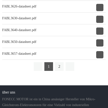
FABL3626-datasheet.pdf
FABL3630-datasheet.pdf
FABL3640-datasheet.pdf
FABL3650-datasheet.pdf
FABL3657-datasheet.pdf
1
2
über uns
FONECC MOTOR ist ein in China ansässiger Hersteller von Mikro-
Gleichstrom-Elektromotoren für eine Vielzahl von industriellen