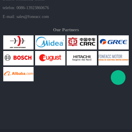
telefon: 0086-13923860676
E-mail:
sales@foneacc.com
Our Partners