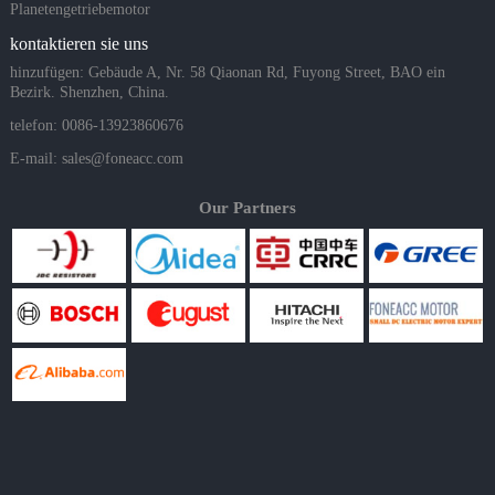
Planetengetriebemotor
kontaktieren sie uns
hinzufügen: Gebäude A, Nr. 58 Qiaonan Rd, Fuyong Street, BAO ein
Bezirk. Shenzhen, China.
telefon: 0086-13923860676
E-mail:
sales@foneacc.com
Our Partners