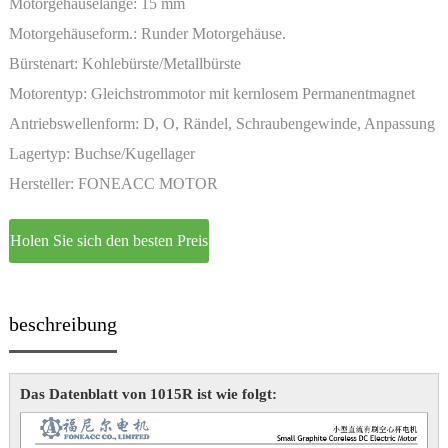
Motorgehäuselänge:
15 mm
Motorgehäuseform.:
Runder Motorgehäuse.
Bürstenart:
Kohlebürste/Metallbürste
Motorentyp:
Gleichstrommotor mit kernlosem Permanentmagnet
und Bürste
Antriebswellenform:
D, O, Rändel, Schraubengewinde, Anpassung
Lagertyp:
Buchse/Kugellager
Hersteller:
FONEACC MOTOR
Holen Sie sich den besten Preis
beschreibung
Das Datenblatt von 1015R ist wie folgt: