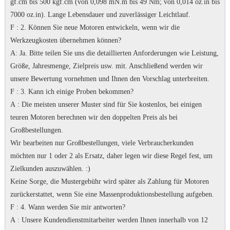
gf.cm bis 500 kgf.cm (von 0,098 mN.m bis 49 Nm; von 0,014 oz.in bis
7000 oz.in).
Lange Lebensdauer und zuverlässiger Leichtlauf.
F
: 2. Können Sie neue Motoren entwickeln, wenn wir die
Werkzeugkosten übernehmen können?
A
: Ja.
Bitte teilen Sie uns die detaillierten Anforderungen wie Leistung,
Größe, Jahresmenge, Zielpreis usw. mit. Anschließend werden wir
unsere Bewertung vornehmen und Ihnen den Vorschlag unterbreiten.
F
: 3. Kann ich einige Proben bekommen?
A
: Die meisten unserer Muster sind für Sie kostenlos, bei einigen
teuren Motoren berechnen wir den doppelten Preis als bei
Großbestellungen.
Wir bearbeiten nur Großbestellungen, viele Verbraucherkunden
möchten nur 1 oder 2 als Ersatz, daher legen wir diese Regel fest, um
Zielkunden auszuwählen.
:)
Keine Sorge, die Mustergebühr wird später als Zahlung für Motoren
zurückerstattet, wenn Sie eine Massenproduktionsbestellung aufgeben.
F
: 4. Wann werden Sie mir antworten?
A
: Unsere Kundendienstmitarbeiter werden Ihnen innerhalb von 12