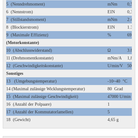
5
(Nenndrehmoment)
mNm
0,5
6
(Nennstrom)
EIN
0,30
7
(Stillstandsmoment)
mNm
2.46
8
(Blockierstrom)
EIN
1.32
9
(Maximale Effizienz)
%
69
(Motorkonstante)
10
(Abschlusswiderstand)
Ω
3.8
11 (Drehmomentkonstante)
mNm/A
1,87
12
(Geschwindigkeitskonstante)
U/min/V
5000
Sonstiges
13
(Umgebungstemperatur)
-10~40
°C
14 (Maximal zulässige Wicklungstemperatur)
80
Grad
15
(Maximal zulässige Geschwindigkeit)
47000 U/min
16
(Anzahl der Polpaare)
1
17
(Anzahl der Kommutatorlamellen)
5
18
(Gewicht)
4,65 g