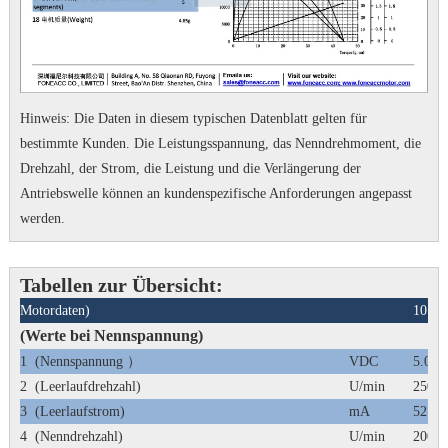
Hinweis: Die Daten in diesem typischen Datenblatt gelten für
bestimmte Kunden.
Die Leistungsspannung, das Nenndrehmoment, die
Drehzahl, der Strom, die Leistung und die Verlängerung der
Antriebswelle können an kundenspezifische Anforderungen angepasst
werden.
Tabellen zur Übersicht:
Motordaten)
1015
(Werte bei Nennspannung)
1
(Nennspannung
）
VDC
5.0
2
(Leerlaufdrehzahl)
U/min
25000
3
(Leerlaufstrom)
mA
52
4
(Nenndrehzahl)
U/min
20000