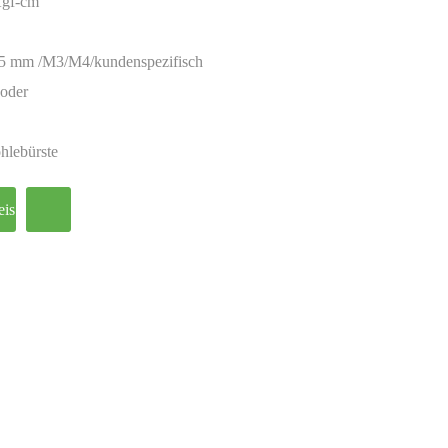
Kgf-cm
,5 mm /M3/M4/kundenspezifisch
coder
hlebürste
eis