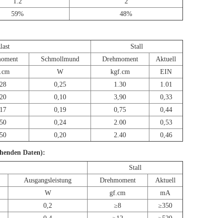
1.2
2
59%
48%
last
Stall
oment
Schmollmund
Drehmoment
Aktuell
.cm
W
kgf.cm
EIN
28
0,25
1.30
1.01
20
0,10
3,90
0,33
17
0,19
0,75
0,44
50
0,24
2.00
0,53
50
0,20
2.40
0,46
chenden Daten):
Stall
Ausgangsleistung
Drehmoment
Aktuell
W
gf.cm
mA
0,2
≥8
≥350