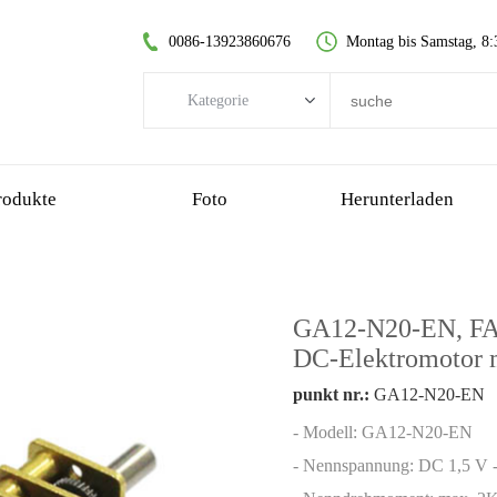
0086-13923860676
Montag bis Samstag, 8:
Kategorie
Kategorie
Bürstenloser DC-Motor
rodukte
Foto
Herunterladen
kernloser Gleichstrommotor
Stirnradgetriebemotor
gebürsteter Gleichstrommotor
GA12-N20-EN, FA
kernloser bürstenloser Motor
DC-Elektromotor 
Planetengetriebemotor
punkt nr.:
GA12-N20-EN
Kunststoff-Getriebemotor
- Modell: GA12-N20-EN
Schneckengetriebemotor
- Nennspannung: DC 1,5 V 