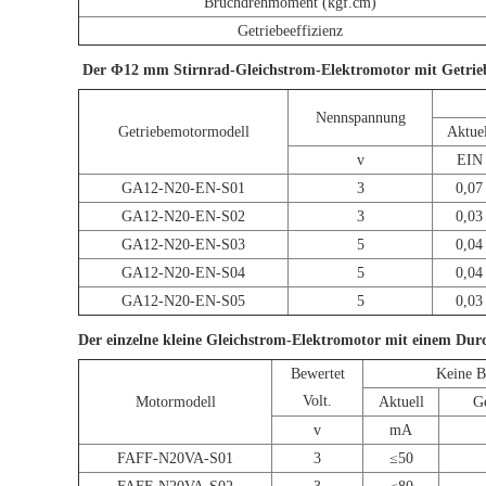
Bruchdrehmoment (kgf.cm)
Getriebeeffizienz
Der Φ12 mm Stirnrad-Gleichstrom-Elektromotor mit Getriebe
Nennspannung
Getriebemotormodell
Aktuel
v
EIN
GA12-N20-EN-S01
3
0,07
GA12-N20-EN-S02
3
0,03
GA12-N20-EN-S03
5
0,04
GA12-N20-EN-S04
5
0,04
GA12-N20-EN-S05
5
0,03
Der einzelne kleine Gleichstrom-Elektromotor mit einem Dur
Bewertet
Keine B
Volt.
Motormodell
Aktuell
G
v
mA
FAFF-N20VA-S01
3
≤50