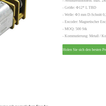
Encoder
- Nenndrehmoment: max. 2
- Größe: Φ12* L TBD
- Welle: Φ3 mm D-Schnitt 0
- Encoder: Magnetischer En
- MOQ: 500 Stk
- Kommutierung: Metall / Ko
Holen Sie sich den besten Pr