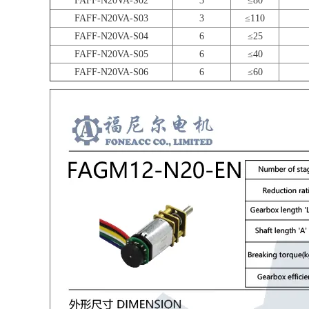
FAFF-N20VA-S02
3
≤80
FAFF-N20VA-S03
3
≤110
FAFF-N20VA-S04
6
≤25
FAFF-N20VA-S05
6
≤40
FAFF-N20VA-S06
6
≤60