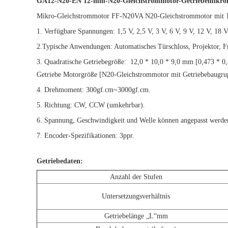
GA12-N20-EN 12-mm-N20-Gleichstrommotor-Getriebemikrom
Mikro-Gleichstrommotor FF-N20VA N20-Gleichstrommotor mit 1
1. Verfügbare Spannungen: 1,5 V, 2,5 V, 3 V, 6 V, 9 V, 12 V, 
2.Typische Anwendungen: Automatisches Türschloss, Projektor, Fri
3. Quadratische Getriebegröße:
12,0 * 10,0 * 9,0 mm [0,473 * 0,
Getriebe Motorgröße [N20-Gleichstrommotor mit Getriebebaugru
4. Drehmoment: 300gf.cm~3000gf.cm.
5. Richtung: CW, CCW (umkehrbar).
6. Spannung, Geschwindigkeit und Welle können angepasst werden
7. Encoder-Spezifikationen: 3ppr.
Getriebedaten:
Anzahl der Stufen
Untersetzungsverhältnis
Getriebelänge „L“mm