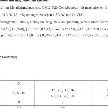
otor mit magnetischem Encoder
2-mm-Metallstirnradgetriebe, GM12-N20-Getriebemotor mit magnetischem E
18 V, 24 VDC [Alle Spannungen zwischen 1,5 VDC und 24 VDC].
seurgeräte, Robotik, Hobbyspielzeug, RC-Car-Spielzeug, gemeinsames Fahrradsc
394 * 0,355 Zoll], (12,0 * 10,0 * 12,0 mm [
0,473 * 0,394 * 0,473 Zoll
] für
ppe]:
24,0 x 10,0 x 12,0 mm [
0,945 x 0,394 x 0,473 Zoll
]
(27,0 x 10,0 x 1
 (kostenlos).
2
4
17
,
20
,
30
,
36
1
3
,
5
,
10
50
,
63
, 75,
100
2
9
9