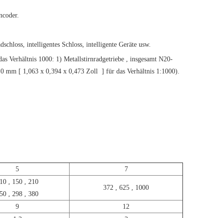
ncoder.
hloss, intelligentes Schloss, intelligente Geräte usw.
 das Verhältnis 1000: 1) Metallstirnradgetriebe
,
insgesamt N20-
2,0 mm
[
1,063 x 0,394 x 0,473 Zoll
]
für das Verhältnis 1:1000).
5
7
10
,
150
,
210
372
,
625
,
1000
50
,
298
,
380
9
12