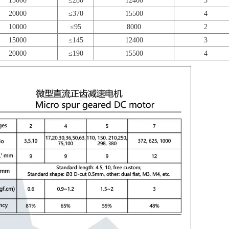
15000
≤280
12400
3
20000
≤370
15500
4
10000
≤95
8000
2
15000
≤145
12400
3
20000
≤190
15500
4