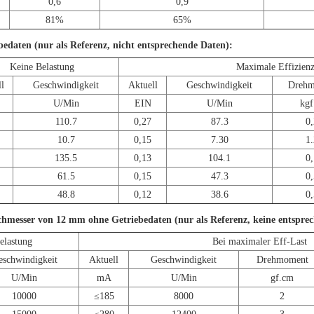
0,6
0,9
81%
65%
daten (nur als Referenz, nicht entsprechende Daten):
Keine Belastung
Maximale Effizienz
l
Geschwindigkeit
Aktuell
Geschwindigkeit
Drehm
U/Min
EIN
U/Min
kgf
110.7
0,27
87.3
0,
10.7
0,15
7.30
1.
135.5
0,13
104.1
0,
61.5
0,15
47.3
0,
48.8
0,12
38.6
0,
chmesser von 12 mm ohne Getriebedaten (nur als Referenz, keine entspre
elastung
Bei maximaler Eff-Last
eschwindigkeit
Aktuell
Geschwindigkeit
Drehmoment
U/Min
mA
U/Min
gf.cm
10000
≤185
8000
2