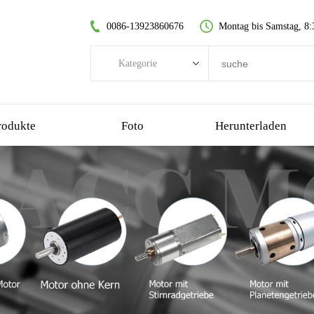
0086-13923860676
Montag bis Samstag, 8:
Kategorie
Kategorie
Bürstenloser DC-Motor
rodukte
Foto
Herunterladen
kernloser Gleichstrommotor
Stirnradgetriebemotor
gebürsteter Gleichstrommotor
kernloser bürstenloser Motor
Planetengetriebemotor
Kunststoff-Getriebemotor
Schneckengetriebemotor