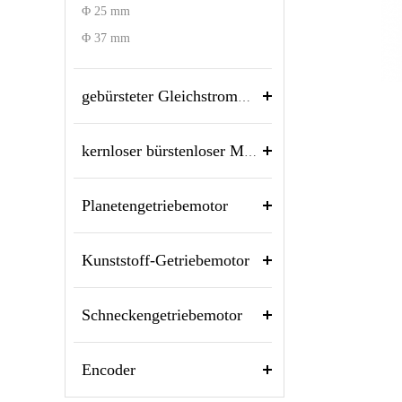
Φ 25 mm
Φ 37 mm
gebürsteter Gleichstrommotor
kernloser bürstenloser Motor
Planetengetriebemotor
Kunststoff-Getriebemotor
Schneckengetriebemotor
Encoder