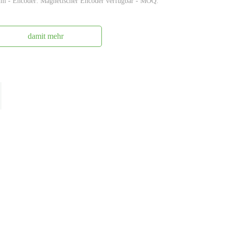
mm - Encoder: Magnetischer Encoder verfügbar - MOQ:
damit mehr