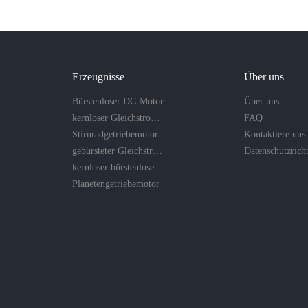
Erzeugnisse
Über uns
Bürstenloser DC-Motor
Über uns
kernloser Gleichstrommotor
FAQ
Stirnradgetriebemotor
Kontaktiere uns
gebürsteter Gleichstrommotor
kernloser bürstenloser Motor
Planetengetriebemotor