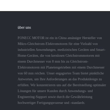
über uns
FONECC MOTOR ist ein in China ansässiger Hersteller von
Mikro-Gleichstrom-Elektromotoren für eine Vielzahl von
industriellen Anwendungen, medizinischen Geräten und Smart-
Home-Geräten, die von kernlosen Gleichstrommotoren mit
einem Durchmesser von 8 mm bis zu Gleichstrom-
Elektromotoren mit Planetengetrieben mit einem Durchmesser
von 60 mm reichen. Unser engagiertes Team bietet pünktliche
Antworten, um Ihre Anforderungen an das Produktdesign zu
erfüllen. Wir konzentrieren uns auf die Bereitstellung optimaler
Lösungen für unsere Kunden durch Anwendungs- und
Engineering-Support sowie durch die Gewährleistung
hochwertiger Fertigungsprozesse und -standards.