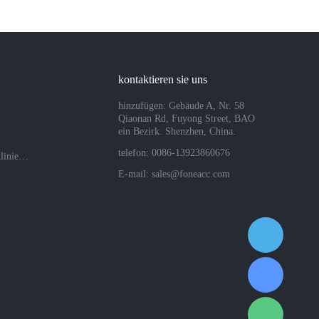
kontaktieren sie uns
hinzufügen: Gebäude A, Nr. 58
Qiaonan Rd, Fuyong Street, BAO
ein Bezirk. Shenzhen, China.
telefon: 0086-13923860676
Datenschutzrichtlinien des Unternehmens
E-mail:
sales@foneacc.com