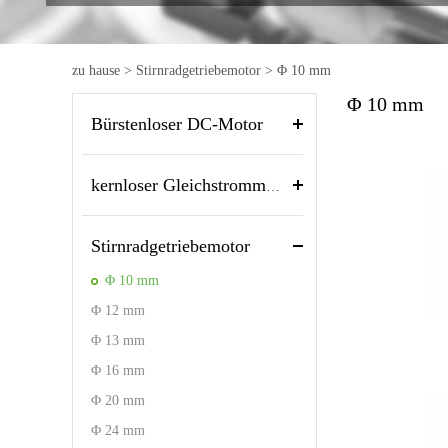
zu hause
>
Stirnradgetriebemotor
>
Φ 10 mm
Φ 10 mm
Bürstenloser DC-Motor
kernloser Gleichstrommotor
Stirnradgetriebemotor
Φ 10 mm
Φ 12 mm
Φ 13 mm
Φ 16 mm
Φ 20 mm
Φ 24 mm