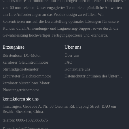
Gleichstrom-Elektromotoren mit Planetengetrieben mit einem Durchmesser
von 60 mm reichen. Unser engagiertes Team bietet pünktliche Antworten,
um Ihre Anforderungen an das Produktdesign zu erfüllen. Wir
konzentrieren uns auf die Bereitstellung optimaler Lösungen für unsere
Kunden durch Anwendungs- und Engineering-Support sowie durch die
Gewährleistung hochwertiger Fertigungsprozesse und -standards.
Erzeugnisse
Über uns
Bürstenloser DC-Motor
Über uns
kernloser Gleichstrommotor
FAQ
Stirnradgetriebemotor
Kontaktiere uns
gebürsteter Gleichstrommotor
Datenschutzrichtlinien des Unternehmens
kernloser bürstenloser Motor
Planetengetriebemotor
kontaktieren sie uns
hinzufügen: Gebäude A, Nr. 58 Qiaonan Rd, Fuyong Street, BAO ein
Bezirk. Shenzhen, China.
telefon: 0086-13923860676
E-mail:
sales@foneacc.com