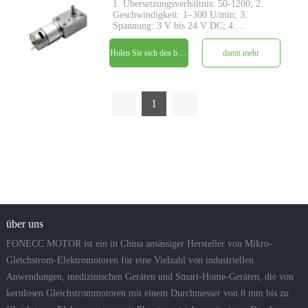
1. Übersetzungsverhältnis: 50-1200; 2.
Geschwindigkeit: 1–300 U/min; 3.
Spannung: 3 V bis 24 V DC; 4.
Ausgangsdrehmoment: von 0,5 kg.cm ~
90kg.cm; 5. Schneckengetriebestruktur
Holen Sie sich den besten Preis
damit mehr
mit rechtwinkliger Antriebswelle; 6.
Großes Drehmoment und geringe Geräusc
1
über uns
FONECC MOTOR ist ein in China ansässiger Hersteller von Mikro-
Gleichstrom-Elektromotoren für eine Vielzahl von industriellen
Anwendungen, medizinischen Geräten und Smart-Home-Geräten, die von
kernlosen Gleichstrommotoren mit einem Durchmesser von 8 mm bis zu