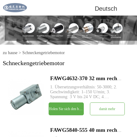
Deutsch
zu hause
>
Schneckengetriebemotor
Schneckengetriebemotor
FAWG4632-370 32 mm rechtwinkliger Schneckengetriebe-Untersetzungs-DC-Elektromotor
1. Übersetzungsverhältnis: 50-3000; 2.
Geschwindigkeit: 1–150 U/min; 3.
Spannung: 3 V bis 24 V DC; 4.
Ausgangsdrehmoment: von 0,5 kg.cm ~
45kg.cm; 5. Schneckengetriebestruktur
Holen Sie sich den besten Preis
damit mehr
mit rechtwinkliger Antriebswelle; 6.
Großes Drehmoment und geringe Geräusc
FAWG5840-555 40 mm rechtwinkliger Schneckengetriebe-Untersetzungs-DC-Elektromotor