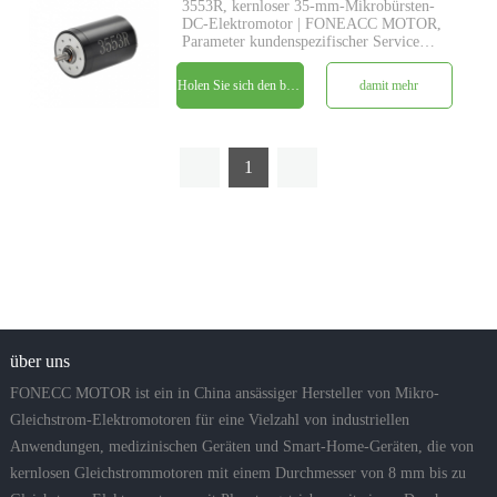
3553R, kernloser 35-mm-Mikrobürsten-
DC-Elektromotor | FONEACC MOTOR,
Parameter kundenspezifischer Service
verfügbar.
Holen Sie sich den besten Preis
damit mehr
1
über uns
FONECC MOTOR ist ein in China ansässiger Hersteller von Mikro-
Gleichstrom-Elektromotoren für eine Vielzahl von industriellen
Anwendungen, medizinischen Geräten und Smart-Home-Geräten, die von
kernlosen Gleichstrommotoren mit einem Durchmesser von 8 mm bis zu