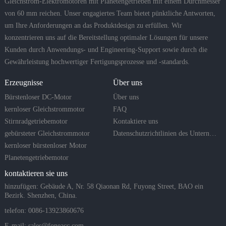
Gleichstrom-Elektromotoren mit Planetengetrieben mit einem Durchmesser
von 60 mm reichen. Unser engagiertes Team bietet pünktliche Antworten,
um Ihre Anforderungen an das Produktdesign zu erfüllen. Wir
konzentrieren uns auf die Bereitstellung optimaler Lösungen für unsere
Kunden durch Anwendungs- und Engineering-Support sowie durch die
Gewährleistung hochwertiger Fertigungsprozesse und -standards.
Erzeugnisse
Über uns
Bürstenloser DC-Motor
Über uns
kernloser Gleichstrommotor
FAQ
Stirnradgetriebemotor
Kontaktiere uns
gebürsteter Gleichstrommotor
Datenschutzrichtlinien des Unternehmens
kernloser bürstenloser Motor
Planetengetriebemotor
kontaktieren sie uns
hinzufügen: Gebäude A, Nr. 58 Qiaonan Rd, Fuyong Street, BAO ein
Bezirk. Shenzhen, China.
telefon: 0086-13923860676
E-mail:
sales@foneacc.com