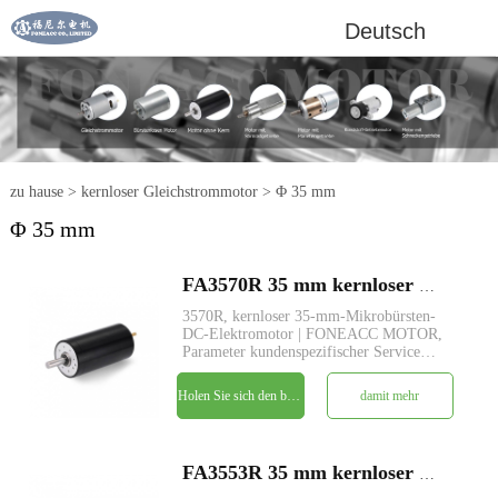
Deutsch
zu hause
>
kernloser Gleichstrommotor
>
Φ 35 mm
Φ 35 mm
FA3570R 35 mm kernloser Mikrobürsten-DC-Elektromotor
3570R, kernloser 35-mm-Mikrobürsten-
DC-Elektromotor | FONEACC MOTOR,
Parameter kundenspezifischer Service
verfügbar.
Holen Sie sich den besten Preis
damit mehr
FA3553R 35 mm kernloser Mikrobürsten-DC-Elektromotor