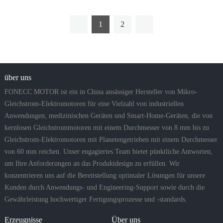
1
2
über uns
FONECC MOTOR ist ein in China ansässiger Hersteller von Mikro-
Gleichstrom-Elektromotoren für eine Vielzahl von industriellen
Anwendungen, medizinischen Geräten und Smart-Home-Geräten, die von
kernlosen Gleichstrommotoren mit einem Durchmesser von 8 mm bis zu
Gleichstrom-Elektromotoren mit Planetengetrieben mit einem Durchmesser
von 60 mm reichen. Unser engagiertes Team bietet pünktliche Antworten,
um Ihre Anforderungen an das Produktdesign zu erfüllen. Wir
konzentrieren uns auf die Bereitstellung optimaler Lösungen für unsere
Kunden durch Anwendungs- und Engineering-Support sowie durch die
Gewährleistung hochwertiger Fertigungsprozesse und -standards.
Erzeugnisse
Über uns