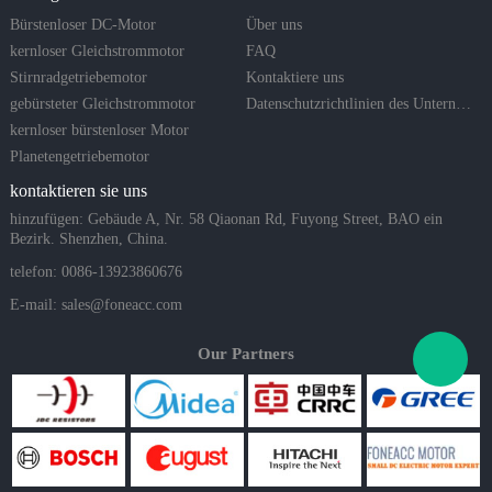
Bürstenloser DC-Motor
Über uns
kernloser Gleichstrommotor
FAQ
Stirnradgetriebemotor
Kontaktiere uns
gebürsteter Gleichstrommotor
Datenschutzrichtlinien des Unternehmens
kernloser bürstenloser Motor
Planetengetriebemotor
kontaktieren sie uns
hinzufügen: Gebäude A, Nr. 58 Qiaonan Rd, Fuyong Street, BAO ein
Bezirk. Shenzhen, China.
telefon: 0086-13923860676
E-mail:
sales@foneacc.com
Our Partners