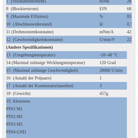
7
(Stillstandsmoment)
mNm
2879
8
(Blockierstrom)
EIN
68.57
9
(Maximale Effizienz)
%
83
10
(Abschlusswiderstand)
Ω
0,7
11 (Drehmomentkonstante)
mNm/A
42.00
12
(Geschwindigkeitskonstante)
U/min/V
223
(Andere Spezifikationen)
13
(Umgebungstemperatur)
-10~40 °C
14 (Maximal zulässige Wicklungstemperatur)
120 Grad
15
(Maximal zulässige Geschwindigkeit)
20000 U/min
16
(Anzahl der Polpaare)
1
17
(Anzahl der Kommutatorlamellen)
3
18
(Gewicht)
457g
19.
Klemmen:
PIN1:M1
PIN2:M2
PIN3:M3
PIN4:GND