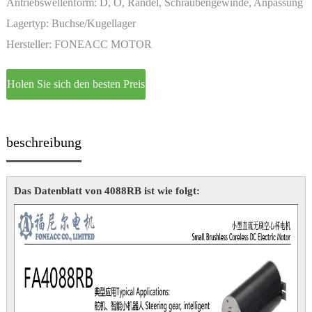
Permanentmagnet
Antriebswellenform:
D, O, Rändel, Schraubengewinde, Anpassung
Lagertyp:
Buchse/Kugellager
Hersteller:
FONEACC MOTOR
Holen Sie sich den besten Preis
beschreibung
Das Datenblatt von 4088RB ist wie folgt: