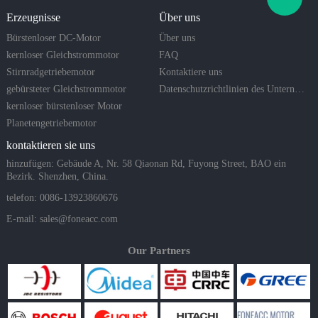
Erzeugnisse
Über uns
Bürstenloser DC-Motor
Über uns
kernloser Gleichstrommotor
FAQ
Stirnradgetriebemotor
Kontaktiere uns
gebürsteter Gleichstrommotor
Datenschutzrichtlinien des Unternehmens
kernloser bürstenloser Motor
Planetengetriebemotor
kontaktieren sie uns
hinzufügen: Gebäude A, Nr. 58 Qiaonan Rd, Fuyong Street, BAO ein
Bezirk. Shenzhen, China.
telefon: 0086-13923860676
E-mail:
sales@foneacc.com
Our Partners