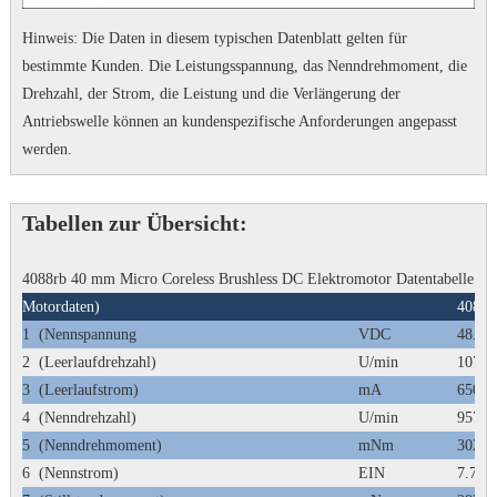
Hinweis: Die Daten in diesem typischen Datenblatt gelten für
bestimmte Kunden.
Die Leistungsspannung, das Nenndrehmoment, die
Drehzahl, der Strom, die Leistung und die Verlängerung der
Antriebswelle können an kundenspezifische Anforderungen angepasst
werden.
Tabellen zur Übersicht:
4088rb 40 mm Micro Coreless Brushless DC Elektromotor Datentabelle
Motordaten)
4088
1
(Nennspannung
VDC
48.0
2
(Leerlaufdrehzahl)
U/min
10700
3
(Leerlaufstrom)
mA
650
4
(Nenndrehzahl)
U/min
9576
5
(Nenndrehmoment)
mNm
302
6
(Nennstrom)
EIN
7.78