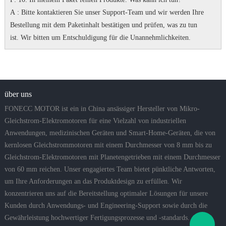
A
: Bitte kontaktieren Sie unser Support-Team und wir werden Ihre
Bestellung mit dem Paketinhalt bestätigen und prüfen, was zu tun
ist.
Wir bitten um Entschuldigung für die Unannehmlichkeiten.
über uns
FONECC MOTOR ist ein in China ansässiger Hersteller von Mikro-
Gleichstrom-Elektromotoren für eine Vielzahl von industriellen
Anwendungen, medizinischen Geräten und Smart-Home-Geräten, die von
kernlosen Gleichstrommotoren mit einem Durchmesser von 8 mm bis zu
Gleichstrom-Elektromotoren mit Planetengetrieben mit einem Durchmesser
von 60 mm reichen. Unser engagiertes Team bietet pünktliche Antworten,
um Ihre Anforderungen an das Produktdesign zu erfüllen. Wir
konzentrieren uns auf die Bereitstellung optimaler Lösungen für unsere
Kunden durch Anwendungs- und Engineering-Support sowie durch die
Gewährleistung hochwertiger Fertigungsprozesse und -standards.