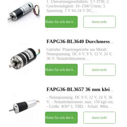
1. Übersetzungsverhältnis: 3,7-3736; 2.
Geschwindigkeit: 10–1500 U/min; 3.
Spannung: 3 V bis 24 V DC;
4.Ausgangsdrehmoment: von
5kg.cm~150kg.cm; 5.
Holen Sie sich den besten Preis
damit mehr
Planetengetriebestruktur mit
konzentrischer Antriebswelle; 6. Großes
Drehmoment und geringe Geräuschen
FAPG36-BL3640 Durchmesser 36 mm Planetengetriebe bürstenloser Gleichstrom-Elektromotor
Getriebe: Planetengetriebe aus Metall;
Nennspannung: DC 6 V, 9 V, 12 V, 24 V,
36 V; Nenndrehmoment:
Kundenspezifisch bis zu 100 kgf-cm;
Nennausgangsleistung: Benutzerdefiniert
Holen Sie sich den besten Preis
damit mehr
bis zu 35 W; Größe: Φ36* L TBD;
Schaftdurchmesser: Ø8 / Ø10 mm
Mindestbes
FAPG36-BL3657 36 mm kleiner Metallplanetengetriebe-DC-Elektromotor
- Nennspannung: DC 9 V, 12 V, 24 V, 36
V; - Nenndrehmoment: max. 150 kgf-cm;
- Größe: Φ36* L TBD; - Schaft: Φ8mm
D-Schnitt 1mm; - Steuerung: Eingebauter
Treiber / W-Hallsensor; - MOQ: 500 Stk
Holen Sie sich den besten Preis
damit mehr