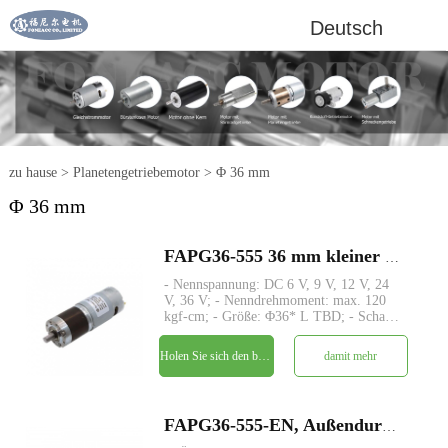
Deutsch
zu hause
>
Planetengetriebemotor
>
Φ 36 mm
Φ 36 mm
FAPG36-555 36 mm kleiner Metallplanetengetriebe-DC-Elektromotor
- Nennspannung: DC 6 V, 9 V, 12 V, 24
V, 36 V; - Nenndrehmoment: max. 120
kgf-cm; - Größe: Φ36* L TBD; - Schaft:
Φ8mm D-Schnitt 1mm; - Encoder:
Magnetischer Encoder; - MOQ: 500 Stk
Holen Sie sich den besten Preis
damit mehr
FAPG36-555-EN, Außendurchmesser 36 mm Planetengetriebe-Permanentmagnet-Gleichstrommotor mit magnetischem Encoder