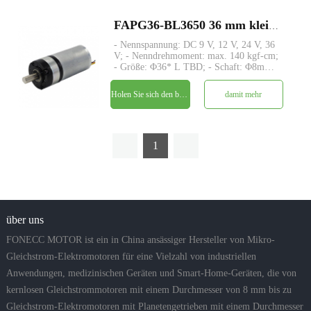
FAPG36-BL3650 36 mm kleiner Metallplanetengetriebe-DC-Elektromotor
- Nennspannung: DC 9 V, 12 V, 24 V, 36
V; - Nenndrehmoment: max. 140 kgf-cm;
- Größe: Φ36* L TBD; - Schaft: Φ8mm
D-Schnitt 1mm; - Steuerung: Eingebaute
Treiberplatine mit Hallsensoren; - MOQ:
Holen Sie sich den besten Preis
damit mehr
500 Stk
1
über uns
FONECC MOTOR ist ein in China ansässiger Hersteller von Mikro-
Gleichstrom-Elektromotoren für eine Vielzahl von industriellen
Anwendungen, medizinischen Geräten und Smart-Home-Geräten, die von
kernlosen Gleichstrommotoren mit einem Durchmesser von 8 mm bis zu
Gleichstrom-Elektromotoren mit Planetengetrieben mit einem Durchmesser