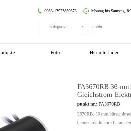
0086-13923860676
Montag bis Samstag, 8:
Kategorie
Kategorie
Bürstenloser DC-Motor
rodukte
Foto
Herunterladen
kernloser Gleichstrommotor
Stirnradgetriebemotor
gebürsteter Gleichstrommotor
FA3670RB 36-mm-M
kernloser bürstenloser Motor
Gleichstrom-Elekt
Planetengetriebemotor
punkt nr.:
FA3670RB
Kunststoff-Getriebemotor
3670RB, 36 mm bürstenlose
Schneckengetriebemotor
benutzerdefinierter Parameter