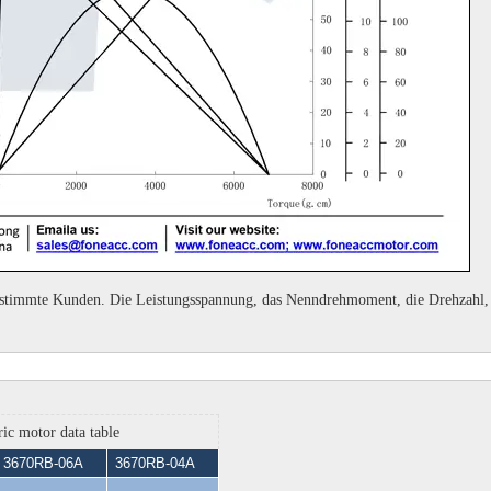
bestimmte Kunden.
Die Leistungsspannung, das Nenndrehmoment, die Drehzahl, d
ic motor data table
3670RB-06A
3670RB-04A