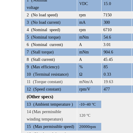
1
(Nominal
VDC
15.0
voltage
2
(No load speed)
rpm
7150
3
(No load current)
mA
300
4
(Nominal speed)
rpm
6710
5
(Nominal torque)
mNm
54.6
6
(Nominal current)
A
3.01
7
(Stall torque)
mNm
904.6
8
(Stall current)
A
45.45
9
(Max efficiency)
%
85
10
(Terminal resistance)
Ω
0.33
11 (Torque constant)
mNm/A
19.63
12
(Speed constant)
rpm/V
477
(Other specs)
13
(Ambient temperature )
-10~40 °C
14 (Max permissible
120 °C
winding temperature)
15
(Max permissible speed)
20000rpm