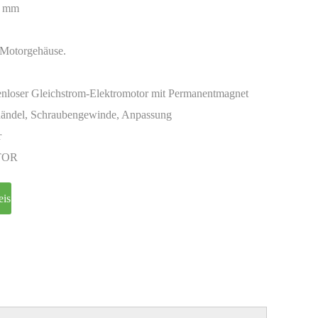
6 mm
Motorgehäuse.
enloser Gleichstrom-Elektromotor mit Permanentmagnet
ändel, Schraubengewinde, Anpassung
r
TOR
eis