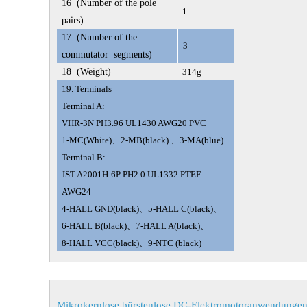
16
(Number of the pole
1
pairs)
17
(Number of the
3
commutator segments)
18
(Weight)
314g
19. Terminals
Terminal A:
VHR-3N PH3.96 UL1430 AWG20 PVC
1-MC(White)、2-MB(black) 、3-MA(blue)
Terminal B:
JST A2001H-6P PH2.0 UL1332 PTEF
AWG24
4-HALL GND(black)、5-HALL C(black)、
6-HALL B(black)、7-HALL A(black)、
8-HALL VCC(black)、9-NTC (black)
Mikrokernlose bürstenlose DC-Elektromotoranwendunge