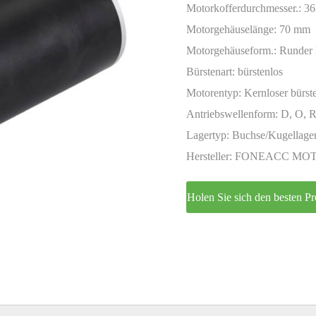
Encoder
Motorkofferdurchmesser.:
3
Motorgehäuselänge:
70 mm
Motorgehäuseform.:
Runder 
Bürstenart:
bürstenlos
Motorentyp:
Kernloser bürst
Antriebswellenform:
D, O, R
Lagertyp:
Buchse/Kugellage
Hersteller:
FONEACC MO
Holen Sie sich den besten Pr