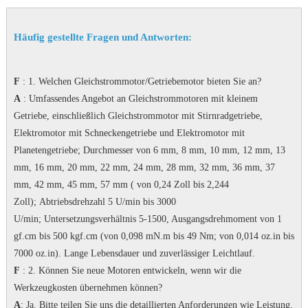
Häufig gestellte Fragen und Antworten:
F
: 1. Welchen Gleichstrommotor/Getriebemotor bieten Sie an?
A
: Umfassendes Angebot an Gleichstrommotoren mit kleinem
Getriebe, einschließlich Gleichstrommotor mit Stirnradgetriebe,
Elektromotor mit Schneckengetriebe und Elektromotor mit
Planetengetriebe;
Durchmesser von 6 mm, 8 mm, 10 mm, 12 mm, 13
mm, 16 mm, 20 mm, 22 mm, 24 mm, 28 mm, 32 mm, 36 mm, 37
mm, 42 mm, 45 mm, 57 mm ( von 0,24 Zoll bis 2,244
Zoll);
Abtriebsdrehzahl 5 U/min bis 3000
U/min;
Untersetzungsverhältnis 5-1500, Ausgangsdrehmoment von 1
gf.cm bis 500 kgf.cm (von 0,098 mN.m bis 49 Nm; von 0,014 oz.in bis
7000 oz.in).
Lange Lebensdauer und zuverlässiger Leichtlauf.
F
: 2. Können Sie neue Motoren entwickeln, wenn wir die
Werkzeugkosten übernehmen können?
A
: Ja.
Bitte teilen Sie uns die detaillierten Anforderungen wie Leistung,