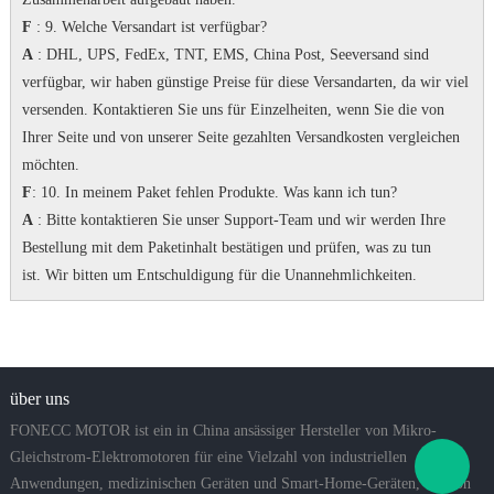
F
: 9. Welche Versandart ist verfügbar?
A
: DHL, UPS, FedEx, TNT, EMS, China Post, Seeversand sind
verfügbar, wir haben günstige Preise für diese Versandarten, da wir viel
versenden.
Kontaktieren Sie uns für Einzelheiten, wenn Sie die von
Ihrer Seite und von unserer Seite gezahlten Versandkosten vergleichen
möchten.
F
: 10. In meinem Paket fehlen Produkte.
Was kann ich tun?
A
: Bitte kontaktieren Sie unser Support-Team und wir werden Ihre
Bestellung mit dem Paketinhalt bestätigen und prüfen, was zu tun
ist.
Wir bitten um Entschuldigung für die Unannehmlichkeiten.
über uns
FONECC MOTOR ist ein in China ansässiger Hersteller von Mikro-
Gleichstrom-Elektromotoren für eine Vielzahl von industriellen
Anwendungen, medizinischen Geräten und Smart-Home-Geräten, die von