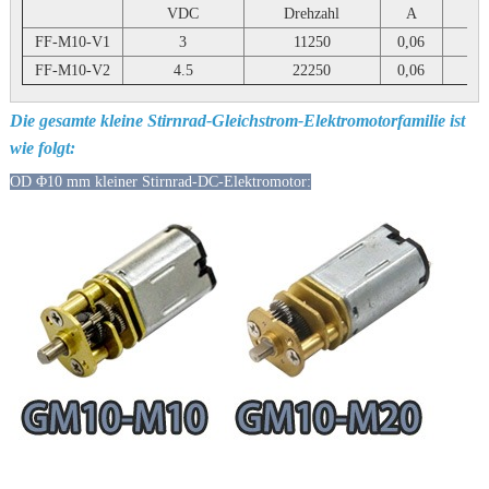
VDC
Drehzahl
A
FF-M10-V1
3
11250
0,06
FF-M10-V2
4.5
22250
0,06
Die gesamte kleine Stirnrad-Gleichstrom-Elektromotorfamilie ist
wie folgt:
OD Φ10 mm kleiner Stirnrad-DC-Elektromotor: