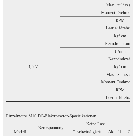
Max . zulässiges
Moment Drehmome
RPM
Leerlaufdrehzahl
kgf.cm
Nenndrehmoment
U/min
Nenndrehzahl
4,5 V
kgf.cm
Max . zulässiges
Moment Drehmome
RPM
Leerlaufdrehzahl
Einzelmotor M10 DC-Elektromotor-Spezifikationen
Keine Last
Nennspannung
Modell
Geschwindigkeit
Aktuell
Gesc