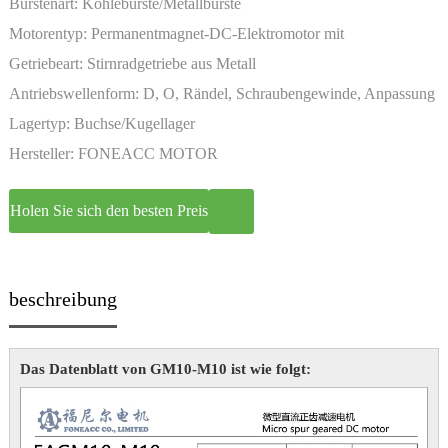
Bürstenart:
Kohlebürste/Metallbürste
Motorentyp:
Permanentmagnet-DC-Elektromotor mit
Miniaturgetriebe
Getriebeart:
Stirnradgetriebe aus Metall
Antriebswellenform:
D, O, Rändel, Schraubengewinde, Anpassung
Lagertyp:
Buchse/Kugellager
Hersteller:
FONEACC MOTOR
Holen Sie sich den besten Preis
beschreibung
Das Datenblatt von GM10-M10 ist wie folgt: