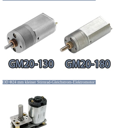
OD Φ24 mm kleiner Stirnrad-Gleichstrom-Elektromotor: