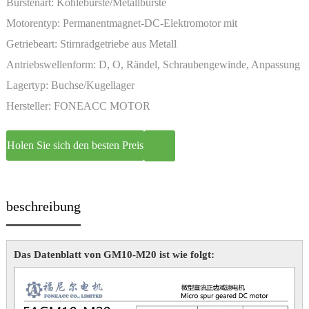
Bürstenart:
Kohlebürste/Metallbürste
Motorentyp:
Permanentmagnet-DC-Elektromotor mit
Miniaturgetriebe
Getriebeart:
Stirnradgetriebe aus Metall
Antriebswellenform:
D, O, Rändel, Schraubengewinde, Anpassung
Lagertyp:
Buchse/Kugellager
Hersteller:
FONEACC MOTOR
Holen Sie sich den besten Preis
beschreibung
Das Datenblatt von GM10-M20 ist wie folgt: