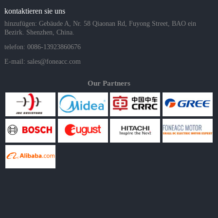
kontaktieren sie uns
hinzufügen: Gebäude A, Nr. 58 Qiaonan Rd, Fuyong Street, BAO ein
Bezirk. Shenzhen, China.
telefon: 0086-13923860676
E-mail:
sales@foneacc.com
Our Partners