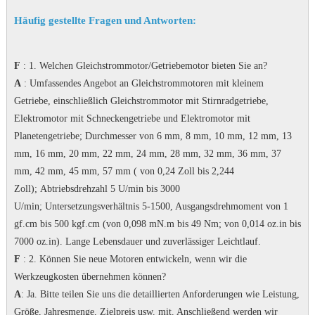
Häufig gestellte Fragen und Antworten:
F
: 1. Welchen Gleichstrommotor/Getriebemotor bieten Sie an?
A
: Umfassendes Angebot an Gleichstrommotoren mit kleinem
Getriebe, einschließlich Gleichstrommotor mit Stirnradgetriebe,
Elektromotor mit Schneckengetriebe und Elektromotor mit
Planetengetriebe;
Durchmesser von 6 mm, 8 mm, 10 mm, 12 mm, 13
mm, 16 mm, 20 mm, 22 mm, 24 mm, 28 mm, 32 mm, 36 mm, 37
mm, 42 mm, 45 mm, 57 mm ( von 0,24 Zoll bis 2,244
Zoll);
Abtriebsdrehzahl 5 U/min bis 3000
U/min;
Untersetzungsverhältnis 5-1500, Ausgangsdrehmoment von 1
gf.cm bis 500 kgf.cm (von 0,098 mN.m bis 49 Nm; von 0,014 oz.in bis
7000 oz.in).
Lange Lebensdauer und zuverlässiger Leichtlauf.
F
: 2. Können Sie neue Motoren entwickeln, wenn wir die
Werkzeugkosten übernehmen können?
A
: Ja.
Bitte teilen Sie uns die detaillierten Anforderungen wie Leistung,
Größe, Jahresmenge, Zielpreis usw. mit. Anschließend werden wir