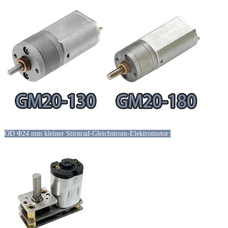
OD Φ24 mm kleiner Stirnrad-Gleichstrom-Elektromotor: