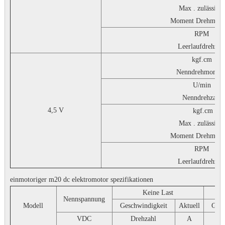
Max . zulässiges
Moment Drehmom
RPM
Leerlaufdrehzah
kgf.cm
Nenndrehmomen
U/min
Nenndrehzahl
4,5 V
kgf.cm
Max . zulässiges
Moment Drehmom
RPM
Leerlaufdrehzah
einmotoriger m20 dc elektromotor spezifikationen
Keine Last
Nennspannung
Modell
Geschwindigkeit
Aktuell
Gesc
VDC
Drehzahl
A