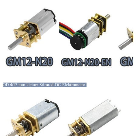
OD Φ13 mm kleiner Stirnrad-DC-Elektromotor: