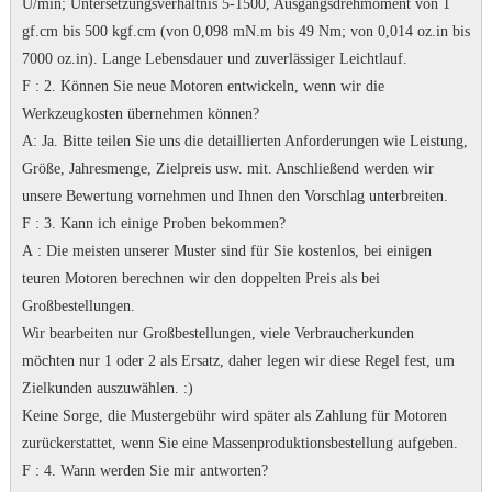
U/min;
Untersetzungsverhältnis 5-1500, Ausgangsdrehmoment von 1
gf.cm bis 500 kgf.cm (von 0,098 mN.m bis 49 Nm; von 0,014 oz.in bis
7000 oz.in).
Lange Lebensdauer und zuverlässiger Leichtlauf.
F
: 2. Können Sie neue Motoren entwickeln, wenn wir die
Werkzeugkosten übernehmen können?
A
: Ja.
Bitte teilen Sie uns die detaillierten Anforderungen wie Leistung,
Größe, Jahresmenge, Zielpreis usw. mit. Anschließend werden wir
unsere Bewertung vornehmen und Ihnen den Vorschlag unterbreiten.
F
: 3. Kann ich einige Proben bekommen?
A
: Die meisten unserer Muster sind für Sie kostenlos, bei einigen
teuren Motoren berechnen wir den doppelten Preis als bei
Großbestellungen.
Wir bearbeiten nur Großbestellungen, viele Verbraucherkunden
möchten nur 1 oder 2 als Ersatz, daher legen wir diese Regel fest, um
Zielkunden auszuwählen.
:)
Keine Sorge, die Mustergebühr wird später als Zahlung für Motoren
zurückerstattet, wenn Sie eine Massenproduktionsbestellung aufgeben.
F
: 4. Wann werden Sie mir antworten?