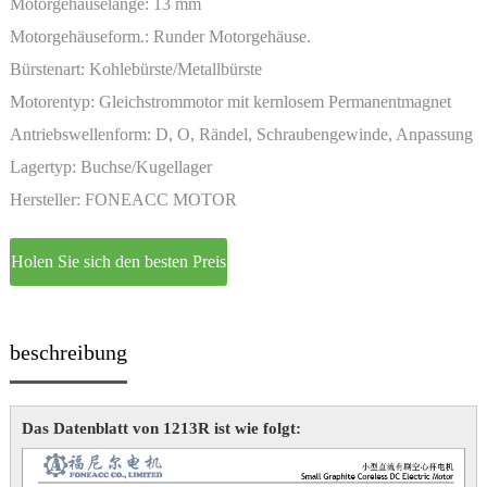
Motorgehäuselänge:
13 mm
Motorgehäuseform.:
Runder Motorgehäuse.
Bürstenart:
Kohlebürste/Metallbürste
Motorentyp:
Gleichstrommotor mit kernlosem Permanentmagnet
und Bürste
Antriebswellenform:
D, O, Rändel, Schraubengewinde, Anpassung
Lagertyp:
Buchse/Kugellager
Hersteller:
FONEACC MOTOR
Holen Sie sich den besten Preis
beschreibung
Das Datenblatt von 1213R ist wie folgt: