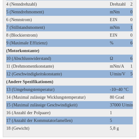
4 (Nenndrehzahl)
Drehzahl
2355
5 (Nenndrehmoment)
mNm
0,4
6 (Nennstrom)
EIN
0,25
7 (Stillstandsmoment)
mNm
1,84
8 (Blockierstrom)
EIN
0,98
9 (Maximale Effizienz)
%
66
(Motorkonstante)
10 (Abschlusswiderstand)
Ω
6.1
11 (Drehmomentkonstante)
mNm/A
1,87
12 (Geschwindigkeitskonstante)
U/min/V
5000
(Andere Spezifikationen)
13 (Umgebungstemperatur)
-10~40 °C
14 (Maximal zulässige Wicklungstemperatur)
80 Grad
15 (Maximal zulässige Geschwindigkeit)
37000 U/min
16 (Anzahl der Polpaare)
1
17 (Anzahl der Kommutatorlamellen)
5
18 (Gewicht)
5,8 g