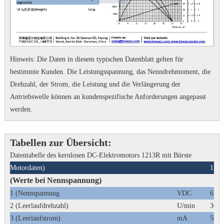
Hinweis: Die Daten in diesem typischen Datenblatt gelten für
bestimmte Kunden.
Die Leistungsspannung, das Nenndrehmoment, die
Drehzahl, der Strom, die Leistung und die Verlängerung der
Antriebswelle können an kundenspezifische Anforderungen angepasst
werden.
Tabellen zur Übersicht:
Datentabelle des kernlosen DC-Elektromotors 1213R mit Bürste
Motordaten)
121
(Werte bei Nennspannung)
1 (Nennspannung
VDC
6
2 (Leerlaufdrehzahl)
U/min
3000
3 (Leerlaufstrom)
mA
50