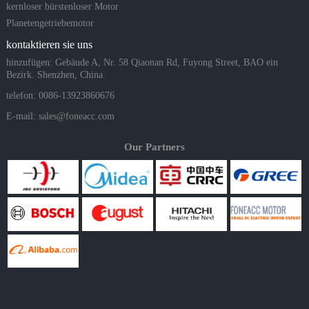
kernloser bürstenloser Motor
Planetengetriebemotor
kontaktieren sie uns
hinzufügen: Gebäude A, Nr. 58 Qiaonan Rd, Fuyong Street, BAO ein
Bezirk. Shenzhen, China.
telefon: 0086-13923860676
E-mail:
sales@foneacc.com
Our Partners