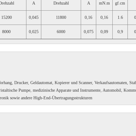
Drehzahl
A
Drehzahl
A
mN.m
gf.cm
15200
0,045
11800
0,16
0,16
1.6
8000
0,025
6000
0,075
0,09
0,9
Vorhang, Drucker, Geldautomat, Kopierer und Scanner, Verkaufsautomaten, Stab
istaltische Pumpe, medizinische Apparate und Instrumente, Automobil, Kommun
tronik sowie andere High-End-Übertragungsstrukturen