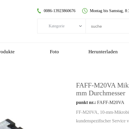
0086-13923860676
Montag bis Samstag, 8:
Kategorie
Kategorie
Bürstenloser DC-Motor
rodukte
Foto
Herunterladen
kernloser Gleichstrommotor
Stirnradgetriebemotor
gebürsteter Gleichstrommotor
FAFF-M20VA Mikro
kernloser bürstenloser Motor
mm Durchmesser
Planetengetriebemotor
punkt nr.:
FAFF-M20VA
Kunststoff-Getriebemotor
FF-M20VA, 10-mm-Mikrobü
Schneckengetriebemotor
kundenspezifischer Service v