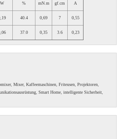
W
%
mN.m
gf.cm
A
0,19
40.4
0,69
7
0,55
0,06
37.0
0,35
3.6
0,23
mixer, Mixer, Kaffeemaschinen, Friteusen, Projektoren,
ikationsausrüstung, Smart Home, intelligente Sicherheit,