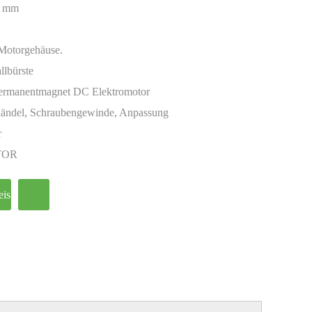
0 mm
 Motorgehäuse.
llbürste
Permanentmagnet DC Elektromotor
ändel, Schraubengewinde, Anpassung
r
TOR
eis