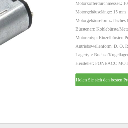
Encoder
Motorkofferdurchmesser.:
1
Motorgehäuselänge:
15 mm
Motorgehäuseform.:
flaches
Bürstenart:
Kohlebürste/Meta
Motorentyp:
Einzelbürsten 
Antriebswellenform:
D, O, R
Lagertyp:
Buchse/Kugellage
Hersteller:
FONEACC MO
Holen Sie sich den besten Pr