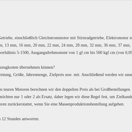
riebe, einschließlich Gleichstrommotor mit Stirnradgetriebe, Elektromotor 
m, 13 mm, 16 mm, 20 mm, 22 mm, 24 mm, 28 mm, 32 mm, 36 mm, 37 mm, 42
verhältnis 5-1500, Ausgangsdrehmoment von 1 gf.cm bis 500 kgf.cm (von 0,0
kzeugkosten übernehmen können?
 Leistung, Größe, Jahresmenge, Zielpreis usw. mit. Anschließend werden wir u
gen teuren Motoren berechnen wir den doppelten Preis als bei Großbestellungen.
öchten nur 1 oder 2 als Ersatz, daher legen wir diese Regel fest, um Zielkun
oren zurückerstattet, wenn Sie eine Massenproduktionsbestellung aufgeben.
n 12 Stunden antworten.