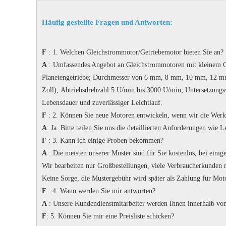
Häufig gestellte Fragen und Antworten:
F
: 1. Welchen Gleichstrommotor/Getriebemotor bieten Sie an?
A
: Umfassendes Angebot an Gleichstrommotoren mit kleinem Get
Planetengetriebe;
Durchmesser von 6 mm, 8 mm, 10 mm, 12 m
Zoll);
Abtriebsdrehzahl 5 U/min bis 3000 U/min;
Untersetzungs
Lebensdauer und zuverlässiger Leichtlauf.
F
: 2. Können Sie neue Motoren entwickeln, wenn wir die Wer
A
: Ja.
Bitte teilen Sie uns die detaillierten Anforderungen wie
F
: 3. Kann ich einige Proben bekommen?
A
: Die meisten unserer Muster sind für Sie kostenlos, bei eini
Wir bearbeiten nur Großbestellungen, viele Verbraucherkunden m
Keine Sorge, die Mustergebühr wird später als Zahlung für Mot
F
: 4. Wann werden Sie mir antworten?
A
: Unsere Kundendienstmitarbeiter werden Ihnen innerhalb vo
F
: 5. Können Sie mir eine Preisliste schicken?