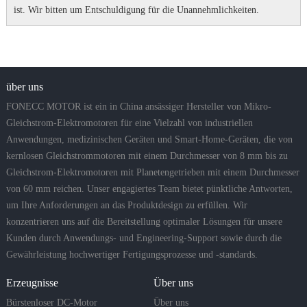
ist.
Wir bitten um Entschuldigung für die Unannehmlichkeiten.
über uns
FONECC MOTOR ist ein in China ansässiger Hersteller von Mikro-
Gleichstrom-Elektromotoren für eine Vielzahl von industriellen
Anwendungen, medizinischen Geräten und Smart-Home-Geräten, die von
kernlosen Gleichstrommotoren mit einem Durchmesser von 8 mm bis zu
Gleichstrom-Elektromotoren mit Planetengetrieben mit einem Durchmesser
von 60 mm reichen. Unser engagiertes Team bietet pünktliche Antworten,
um Ihre Anforderungen an das Produktdesign zu erfüllen. Wir
konzentrieren uns auf die Bereitstellung optimaler Lösungen für unsere
Kunden durch Anwendungs- und Engineering-Support sowie durch die
Gewährleistung hochwertiger Fertigungsprozesse und -standards.
Erzeugnisse
Über uns
Bürstenloser DC-Motor
Über uns