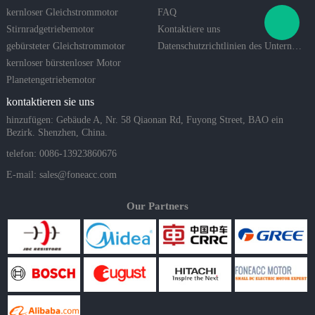
kernloser Gleichstrommotor
FAQ
Stirnradgetriebemotor
Kontaktiere uns
gebürsteter Gleichstrommotor
Datenschutzrichtlinien des Unternehmens
kernloser bürstenloser Motor
Planetengetriebemotor
kontaktieren sie uns
hinzufügen: Gebäude A, Nr. 58 Qiaonan Rd, Fuyong Street, BAO ein
Bezirk. Shenzhen, China.
telefon: 0086-13923860676
E-mail:
sales@foneacc.com
Our Partners