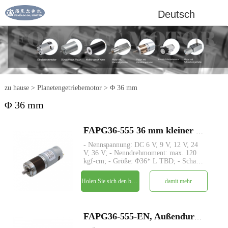
Deutsch
zu hause
>
Planetengetriebemotor
>
Φ 36 mm
Φ 36 mm
FAPG36-555 36 mm kleiner Metallplanetengetriebe-DC-Elektromotor
- Nennspannung: DC 6 V, 9 V, 12 V, 24
V, 36 V; - Nenndrehmoment: max. 120
kgf-cm; - Größe: Φ36* L TBD; - Schaft:
Φ8mm D-Schnitt 1mm; - Encoder:
Magnetischer Encoder; - MOQ: 500 Stk
Holen Sie sich den besten Preis
damit mehr
FAPG36-555-EN, Außendurchmesser 36 mm Planetengetriebe-Permanentmagnet-Gleichstrommotor mit magnetischem Encoder