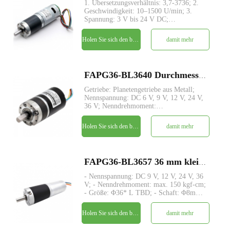
1. Übersetzungsverhältnis: 3,7-3736; 2.
Geschwindigkeit: 10–1500 U/min; 3.
Spannung: 3 V bis 24 V DC;
4.Ausgangsdrehmoment: von
5kg.cm~150kg.cm; 5.
Holen Sie sich den besten Preis
damit mehr
Planetengetriebestruktur mit
konzentrischer Antriebswelle; 6. Großes
Drehmoment und geringe Geräuschen
FAPG36-BL3640 Durchmesser 36 mm Planetengetriebe bürstenloser Gleichstrom-Elektromotor
Getriebe: Planetengetriebe aus Metall;
Nennspannung: DC 6 V, 9 V, 12 V, 24 V,
36 V; Nenndrehmoment:
Kundenspezifisch bis zu 100 kgf-cm;
Nennausgangsleistung: Benutzerdefiniert
Holen Sie sich den besten Preis
damit mehr
bis zu 35 W; Größe: Φ36* L TBD;
Schaftdurchmesser: Ø8 / Ø10 mm
Mindestbes
FAPG36-BL3657 36 mm kleiner Metallplanetengetriebe-DC-Elektromotor
- Nennspannung: DC 9 V, 12 V, 24 V, 36
V; - Nenndrehmoment: max. 150 kgf-cm;
- Größe: Φ36* L TBD; - Schaft: Φ8mm
D-Schnitt 1mm; - Steuerung: Eingebauter
Treiber / W-Hallsensor; - MOQ: 500 Stk
Holen Sie sich den besten Preis
damit mehr