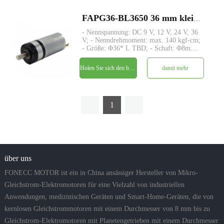
FAPG36-BL3650 36 mm kleiner Metallplanetengetriebe-DC-Elektromotor
- Nennspannung: DC 9 V, 12 V, 24 V, 36
V; - Nenndrehmoment: max. 140 kgf-cm;
- Größe: Φ36* L TBD; - Schaft: Φ8mm
D-Schnitt 1mm; - Steuerung: Eingebaute
Treiberplatine mit Hallsensoren; - MOQ:
Holen Sie sich den besten Preis
damit mehr
500 Stk
1
über uns
FONECC MOTOR ist ein in China ansässiger Hersteller von Mikro-
Gleichstrom-Elektromotoren für eine Vielzahl von industriellen
Anwendungen, medizinischen Geräten und Smart-Home-Geräten, die von
kernlosen Gleichstrommotoren mit einem Durchmesser von 8 mm bis zu
Gleichstrom-Elektromotoren mit Planetengetrieben mit einem Durchmesser