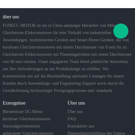
über uns
FONECC MOTOR ist ein in China ansässiger Hersteller von Mikro-
Gleichstrom-Elektromotoren für eine Vielzahl von industriellen
Anwendungen, medizinischen Geräten und Smart-Home-Geräten, die von
kernlosen Gleichstrommotoren mit einem Durchmesser von 8 mm bis zu
Gleichstrom-Elektromotoren mit Planetengetrieben mit einem Durchmesser
von 60 mm reichen. Unser engagiertes Team bietet pünktliche Antworten,
um Ihre Anforderungen an das Produktdesign zu erfüllen. Wir
konzentrieren uns auf die Bereitstellung optimaler Lösungen für unsere
Kunden durch Anwendungs- und Engineering-Support sowie durch die
Gewährleistung hochwertiger Fertigungsprozesse und -standards.
Erzeugnisse
Über uns
Bürstenloser DC-Motor
Über uns
kernloser Gleichstrommotor
FAQ
Stirnradgetriebemotor
Kontaktiere uns
gebürsteter Gleichstrommotor
Datenschutzrichtlinien des Unternehmens