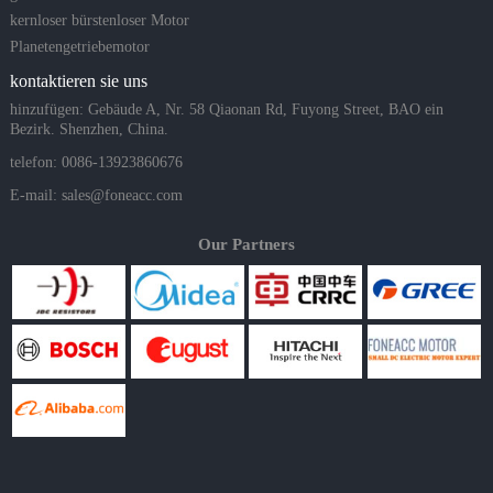
kernloser bürstenloser Motor
Planetengetriebemotor
kontaktieren sie uns
hinzufügen: Gebäude A, Nr. 58 Qiaonan Rd, Fuyong Street, BAO ein
Bezirk. Shenzhen, China.
telefon: 0086-13923860676
E-mail:
sales@foneacc.com
Our Partners