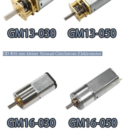
OD Φ16 mm kleiner Stirnrad-Gleichstrom-Elektromotor: