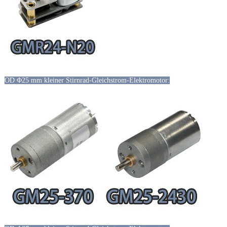
OD Φ25 mm kleiner Stirnrad-Gleichstrom-Elektromotor: