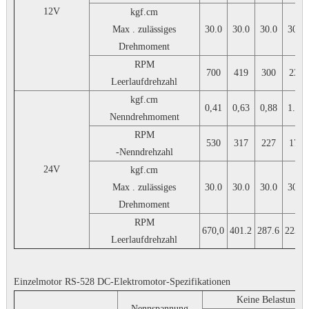
12V
kgf.cm
Max . zulässiges
30.0
30.0
30.0
30.0
Drehmoment
RPM
700
419
300
233
Leerlaufdrehzahl
kgf.cm
0,41
0,63
0,88
1.13
Nenndrehmoment
RPM
530
317
227
177
-Nenndrehzahl
24V
kgf.cm
Max . zulässiges
30.0
30.0
30.0
30.0
Drehmoment
RPM
670,0
401.2
287.6
223.3
Leerlaufdrehzahl
Einzelmotor RS-528 DC-Elektromotor-Spezifikationen
Keine Belastung
Nennspannung