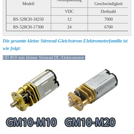
Modell
Geschwindigkeit
S
VDC
Drehzahl
RS-528CH-18250
12
7000
RS-528CH-17300
24
6700
Die gesamte kleine Stirnrad-Gleichstrom-Elektromotorfamilie ist
wie folgt:
OD Φ10 mm kleiner Stirnrad-DC-Elektromotor: