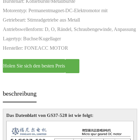
Bürstenart:
Kohlebürste/Metallbürste
Motorentyp:
Permanentmagnet-DC-Elektromotor mit
Miniaturgetriebe
Getriebeart:
Stirnradgetriebe aus Metall
Antriebswellenform:
D, O, Rändel, Schraubengewinde, Anpassung
Lagertyp:
Buchse/Kugellager
Hersteller:
FONEACC MOTOR
Holen Sie sich den besten Preis
beschreibung
Das Datenblatt von GS37-528 ist wie folgt: