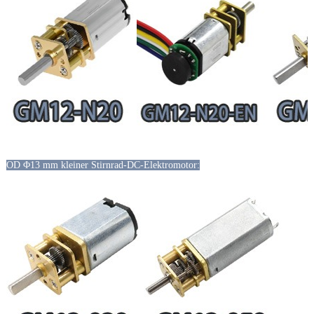
OD Φ13 mm kleiner Stirnrad-DC-Elektromotor: