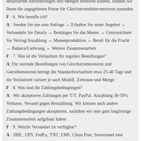
detaillierten Anforderungen und Mengen mitteilen können, können wir
Ihnen die angegebenen Preise für Gleichstromelektromotoren zusenden.
F
: 6. Wie bestelle ich?
A
: Senden Sie uns eine Anfrage → Erhalten Sie unser Angebot →
Verhandeln Sie Details → Bestätigen Sie das Muster → Unterzeichnen
Sie Vertrag/Anzahlung → Massenproduktion → Bereit für die Fracht
→ Balance/Lieferung → Weitere Zusammenarbeit.
F
: 7.
Was ist die Vorlaufzeit für reguläre Bestellungen?
A
: Für normale Bestellungen von Gleichstrommotoren und
Getriebemotoren beträgt die Standardvorlaufzeit etwa 25-40 Tage und
die Vorlaufzeit variiert je nach Modell, Zeitraum und Menge.
F
: 8. Was sind die Zahlungsbedingungen?
A
: Wir akzeptieren Zahlungen per T/T, PayPal.
Anzahlung 30-50%
Vorkasse, Versand gegen Restzahlung.
Wir können auch andere
Zahlungsbedingungen akzeptieren, nachdem wir eine gute langfristige
Zusammenarbeit aufgebaut haben.
F
: 9. Welche Versandart ist verfügbar?
A
: DHL, UPS, FedEx, TNT, EMS, China Post, Seeversand sind