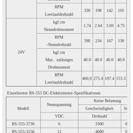
RPM
330
198
142
110
9
Leerlaufdrehzahl
kgf.cm
1,74
2.64
3.69
4.75
5.
Nenndrehmoment
RPM
390
234
167
130
1
-Nenndrehzahl
24V
kgf.cm
Max . zulässiges
40.0
40.0
40.0
40.0
40
Drehmoment
RPM
460,0
275.4
197.4
153.3
12
Leerlaufdrehzahl
Einzelmotor RS-555 DC-Elektromotor-Spezifikationen
Keine Belastung
Nennspannung
Modell
Geschwindigkeit
Stro
VDC
Drehzahl
A
RS-555-3730
6
3300
0,25
RS-555-3156
12
4600
0,23