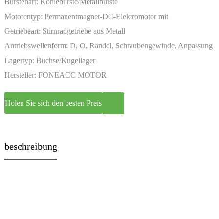
Bürstenart:
Kohlebürste/Metallbürste
Motorentyp:
Permanentmagnet-DC-Elektromotor mit
Miniaturgetriebe
Getriebeart:
Stirnradgetriebe aus Metall
Antriebswellenform:
D, O, Rändel, Schraubengewinde, Anpassung
Lagertyp:
Buchse/Kugellager
Hersteller:
FONEACC MOTOR
Holen Sie sich den besten Preis
beschreibung