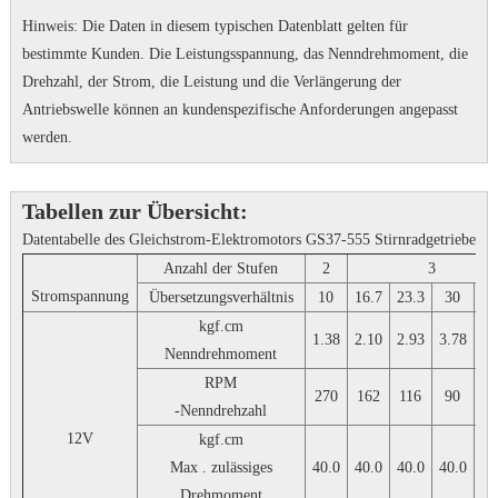
Hinweis: Die Daten in diesem typischen Datenblatt gelten für
bestimmte Kunden.
Die Leistungsspannung, das Nenndrehmoment, die
Drehzahl, der Strom, die Leistung und die Verlängerung der
Antriebswelle können an kundenspezifische Anforderungen angepasst
werden.
Tabellen zur Übersicht:
Datentabelle des Gleichstrom-Elektromotors GS37-555 Stirnradgetriebe
Anzahl der Stufen
2
3
Stromspannung
Übersetzungsverhältnis
10
16.7
23.3
30
3
kgf.cm
1.38
2.10
2.93
3.78
4.
Nenndrehmoment
RPM
270
162
116
90
7
-Nenndrehzahl
12V
kgf.cm
Max . zulässiges
40.0
40.0
40.0
40.0
40
Drehmoment