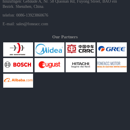
hinzufügen: Gebäude A, Nr. 58 Qiaonan Rd, Fuyong Street, BAO ein
Bezirk. Shenzhen, China.
telefon: 0086-13923860676
E-mail:
sales@foneacc.com
Our Partners