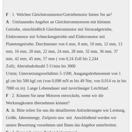
F
: 1. Welchen Gleichstrommotor/Getriebemotor bieten Sie an?
A
: Umfassendes Angebot an Gleichstrommotoren mit kleinem
Getriebe, einschließlich Gleichstrommotor mit Stirnradgetriebe,
Elektromotor mit Schneckengetriebe und Elektromotor mit
Planetengetriebe;
Durchmesser von 6 mm, 8 mm, 10 mm, 12 mm, 13
mm, 16 mm, 20 mm, 22 mm, 24 mm, 28 mm, 32 mm, 36 mm, 37
mm, 42 mm, 45 mm, 57 mm ( von 0,24 Zoll bis 2,244
Zoll);
Abtriebsdrehzahl 5 U/min bis 3000
U/min;
Untersetzungsverhältnis 5-1500, Ausgangsdrehmoment von 1
gf.cm bis 500 kgf.cm (von 0,098 mN.m bis 49 Nm; von 0,014 oz.in bis
7000 oz.in).
Lange Lebensdauer und zuverlässiger Leichtlauf.
F
: 2. Können Sie neue Motoren entwickeln, wenn wir die
Werkzeugkosten übernehmen können?
A
: Ja.
Bitte teilen Sie uns die detaillierten Anforderungen wie Leistung,
Größe, Jahresmenge, Zielpreis usw. mit. Anschließend werden wir
unsere Bewertung vornehmen und Ihnen das Angebot unterbreiten.