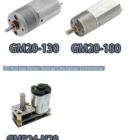
OD Φ24 mm kleiner Stirnrad-Gleichstrom-Elektromotor: