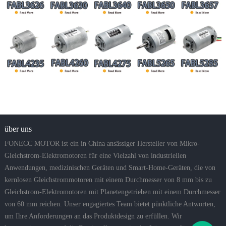
über uns
FONECC MOTOR ist ein in China ansässiger Hersteller von Mikro-
Gleichstrom-Elektromotoren für eine Vielzahl von industriellen
Anwendungen, medizinischen Geräten und Smart-Home-Geräten, die von
kernlosen Gleichstrommotoren mit einem Durchmesser von 8 mm bis zu
Gleichstrom-Elektromotoren mit Planetengetrieben mit einem Durchmesser
von 60 mm reichen. Unser engagiertes Team bietet pünktliche Antworten,
um Ihre Anforderungen an das Produktdesign zu erfüllen. Wir