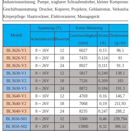
Industrieausrüstung: Pumpe, tragbarer Schraubendreher, kleiner Kompressor
Geschäftsausstattung: Drucker, Kopierer, Projektor, Geldautomat, Verkaufsa
Körperpflege: Haartrockner, Elektrorasierer, Massagegerät
Spannung (V)
Keine Belastung
Modell
Geschwindigkeit
Strom
Drehmomen
Arbeitsbereich
Bewertet
(rpm)
(A)
(g.cm)
BL3626-V1
8 ~ 16V
12
6027
0,15
96.1
BL3626-V2
8 ~ 26V
18
7435
0,124
91
BL3626-V3
8 ~ 26V
24
8927
0,111
91.3
BL3630-V1
8 ~ 16V
12
5817
0,249
138.1
BL3630-V2
8 ~ 26V
18
7526
0,209
183
BL3630-V3
8 ~ 26V
24
8872
0,184
191.3
BL3640-V1
8 ~ 16V
12
4769
0,16
146,7
BL3640-V2
8 ~ 26V
18
7068
0,19
211,93
BL3640-V3
8 ~ 26V
24
8235
0,247
288,2
BL3650-S01
8 ~ 26V
12
5300
0,46
239,794
BL3650-S02
8 ~ 26V
24
13800
0,32
306.12