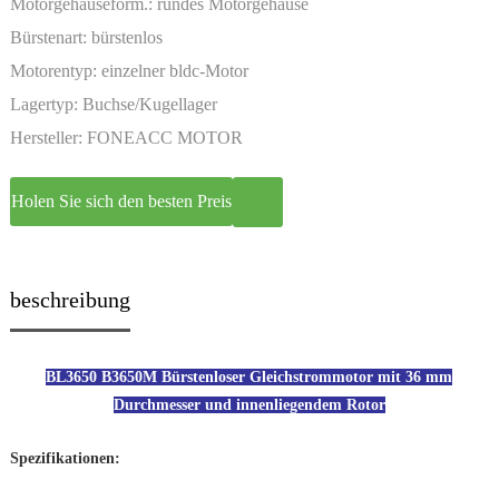
Motorgehäuseform.:
rundes Motorgehäuse
Bürstenart:
bürstenlos
Motorentyp:
einzelner bldc-Motor
Lagertyp:
Buchse/Kugellager
Hersteller:
FONEACC MOTOR
Holen Sie sich den besten Preis
beschreibung
BL3650 B3650M Bürstenloser Gleichstrommotor mit 36 mm
Durchmesser und innenliegendem Rotor
Spezifikationen: