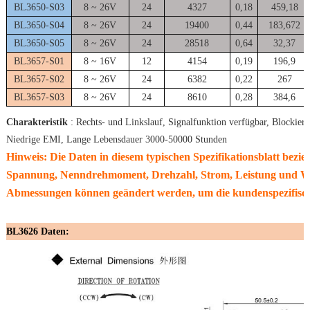
BL3650-S03
8 ~ 26V
24
4327
0,18
459,18
BL3650-S04
8 ~ 26V
24
19400
0,44
183,672
BL3650-S05
8 ~ 26V
24
28518
0,64
32,37
BL3657-S01
8 ~ 16V
12
4154
0,19
196,9
BL3657-S02
8 ~ 26V
24
6382
0,22
267
BL3657-S03
8 ~ 26V
24
8610
0,28
384,6
Charakteristik
: Rechts- und Linkslauf, Signalfunktion verfügbar, Blockier
Niedrige EMI, Lange Lebensdauer 3000-50000 Stunden
Hinweis: Die Daten in diesem typischen Spezifikationsblatt bezi
Spannung, Nenndrehmoment, Drehzahl, Strom, Leistung und We
Abmessungen können geändert werden, um die kundenspezifisch
BL3626 Daten: